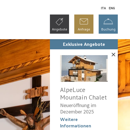
IT
A
EN
G
Angebote
Anfrage
Buchung
Exklusive Angebote
AlpeLuce
Mountain Chalet
Neueröffnung im
Dezember 2025
Weitere
Informationen